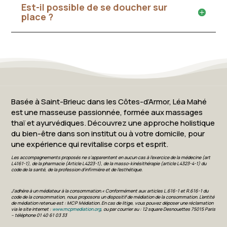
Est-il possible de se doucher sur
place ?
Basée à Saint-Brieuc dans les Côtes-d’Armor, Léa Mahé
est une masseuse passionnée, formée aux massages
thaï et ayurvédiques. Découvrez une approche holistique
du bien-être dans son institut ou à votre domicile, pour
une expérience qui revitalise corps et esprit.
Les accompagnements proposés ne s’apparentent en aucun cas à l’exercice de la médecine (art
L4161-1), de la pharmacie (Article L4223-1), de la masso-kinésithérapie (article L4323-4-1) du
code de la santé, de la profession d’infirmière et de l’esthétique.
J’adhère à un médiateur à la consommation.« Conformément aux articles L.616-1 et R.616-1 du
code de la consommation, nous proposons un dispositif de médiation de la consommation. L’entité
de médiation retenue est : MCP Médiation. En cas de litige, vous pouvez déposer une réclamation
via le site internet :
www.mcpmediation.org
, ou par courrier au : 12 square Desnouettes 75015 Paris
– téléphone 01 40 61 03 33